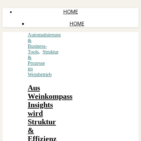
HOME
HOME
Automatisierung
&
Business-
Tools
,
Struktur
&
Prozesse
im
Weinbetrieb
Aus
Weinkompass
Insights
wird
Struktur
&
Effizienz