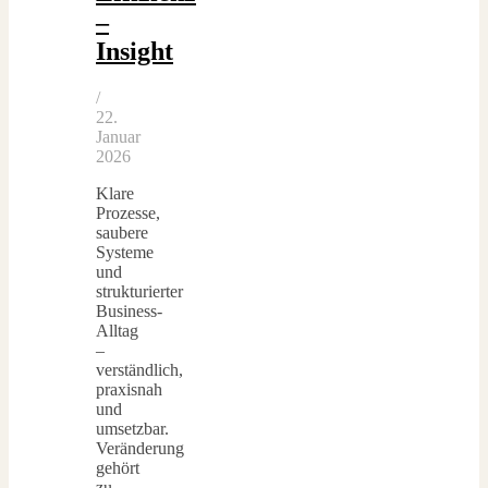
–
Insight
/
22.
Januar
2026
Klare
Prozesse,
saubere
Systeme
und
strukturierter
Business-
Alltag
–
verständlich,
praxisnah
und
umsetzbar.
Veränderung
gehört
zu