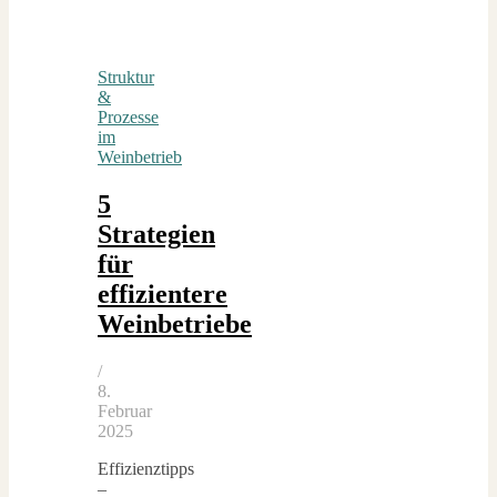
Struktur
&
Prozesse
im
Weinbetrieb
5
Strategien
für
effizientere
Weinbetriebe
/
8.
Februar
2025
Effizienztipps
–