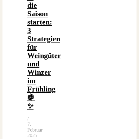
die
Saison
starten:
3
Strategien
für
Weingüter
und
Winzer
im
Frühling
🍇
✨
/
7.
Februar
2025