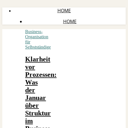
HOME
HOME
Business-
Organisation
für
Selbstständige
Klarheit
vor
Prozessen:
Was
der
Januar
über
Struktur
im