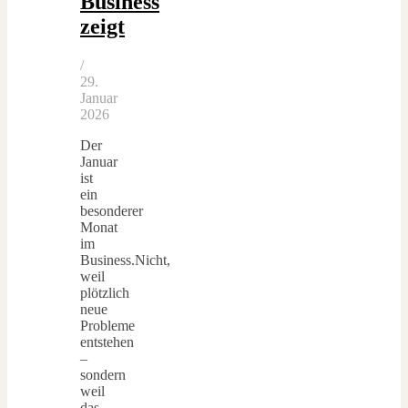
Business
zeigt
/
29.
Januar
2026
Der
Januar
ist
ein
besonderer
Monat
im
Business.Nicht,
weil
plötzlich
neue
Probleme
entstehen
–
sondern
weil
das